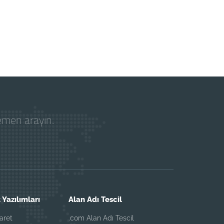
hemen arayın.
 Yazılımları
Alan Adı Tescil
aret
.com Alan Adı Tescil