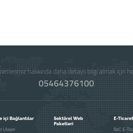
etlerimiz hakkında daha detaylı bilgi almak için 
05464376100
e içi Bağlantılar
Sektörel Web
E-Ticaret
Paketleri
e Ulaşın
B2C E-Tic