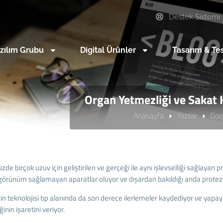
Destek Sistemi
zılım Grubu
Digital Ürünler
Tasarım & Te
Organ Yetmezliği ve Sakat 
Anasayfa
Yazılar
Goo
e birçok uzuv için geliştirilen ve gerçeği ile aynı işlevselliği sağlayan 
görünüm sağlamayan aparatlar oluyor ve dışardan bakıldığı anda protez o
in teknolojisi tıp alanında da son derece ilerlemeler kaydediyor ve yapa
inin işaretini veriyor.