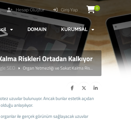
0
Hesap Oluştur
Giriş Yap
scil
DOMAIN
KURUMSAL
Kalma Riskleri Ortadan Kalkıyor
gle SEO
Organ Yetmezliği ve Sakat Kalma Ris...
protez uzuvlar bulunuyor. Ancak bunlar estetik açıdan
lduğu anlaşılıyor.
y organlar ile gerçek görünüm sağlayacak uzuvlar