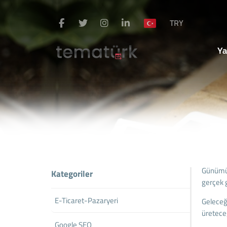
TRY
Ya
Günümüzd
Kategoriler
gerçek 
E-Ticaret-Pazaryeri
Geleceğ
üreteceğ
Google SEO