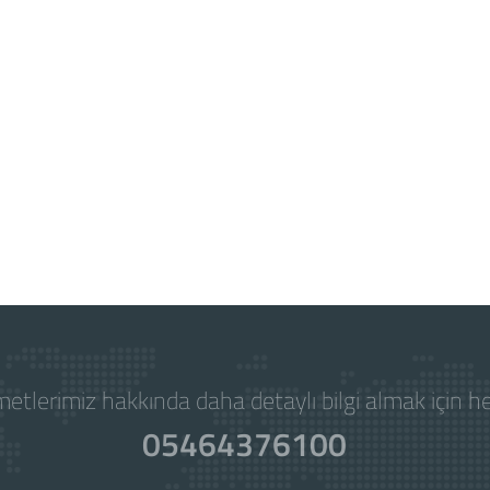
etlerimiz hakkında daha detaylı bilgi almak için 
05464376100