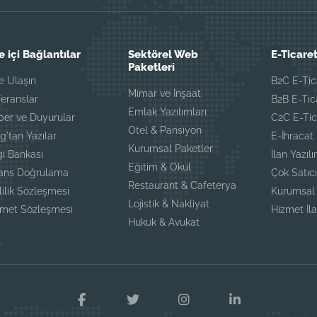
e içi Bağlantılar
Sektörel Web
E-Ticaret
Paketleri
e Ulaşın
B2C E-Tic
Mimar ve İnşaat
eranslar
B2B E-Tic
Emlak Yazılımları
ber ve Duyurular
C2C E-Tic
Otel & Pansiyon
g'tan Yazılar
E-İhracat
Kurumsal Paketler
gi Bankası
İlan Yazılı
Eğitim & Okul
sans Doğrulama
Çok Satıcı
Restaurant & Cafeterya
lilik Sözleşmesi
Kurumsal 
Lojistik & Nakliyat
zmet Sözleşmesi
Hizmet İla
Hukuk & Avukat