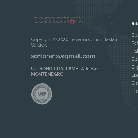
Sit
Biz
Copyright © 2026 TemaTürk .Tüm Hakları
Ref
Saklıdır.
Ha
softoranx@gmail.com
Blo
Bil
UL. SOHO CITY, LAMELA A, Bar
MONTENEGRO
Li
Giz
Hi